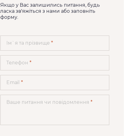
Якщо у Вас залишились питання, будь
ласка зв'яжіться з нами або заповніть
форму.
Ім`я та прізвище
*
Телефон
*
Email
*
Ваше питання чи повідомлення
*