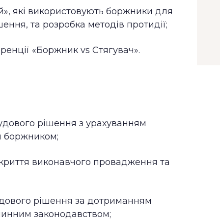
й», які використовують боржники для
ння, та розробка методів протидії;
ренції «Боржник vs Стягувач».
судового рішення з урахуванням
я боржником;
дкриття виконавчого провадження та
удового рішення за дотриманням
 чинним законодавством;