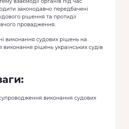
ему взаємодії органів під час
ходити законодавчо передбачені
дового рішення та протидії
авчого провадження.
і виконання судових рішень на
я виконання рішень українських судів
аги:
і супроводження виконання судових