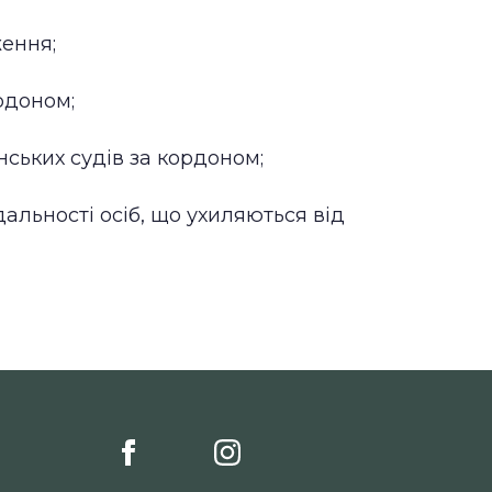
ення;
рдоном;
ських судів за кордоном;
льності осіб, що ухиляються від