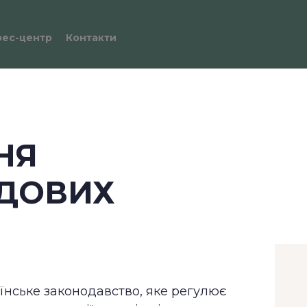
рес-центр
Контакти
НЯ
ДОВИХ
їнське законодавство, яке регулює