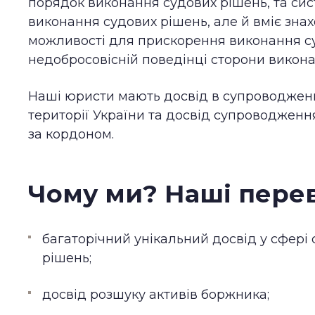
порядок виконання судових рішень, та сист
виконання судових рішень, але й вміє зна
можливості для прискорення виконання су
недобросовісній поведінці сторони викон
Наші юристи мають досвід в супроводженн
території України та досвід супроводженн
за кордоном.
Чому ми? Наші перев
багаторічний унікальний досвід у сфер
рішень;
досвід розшуку активів боржника;