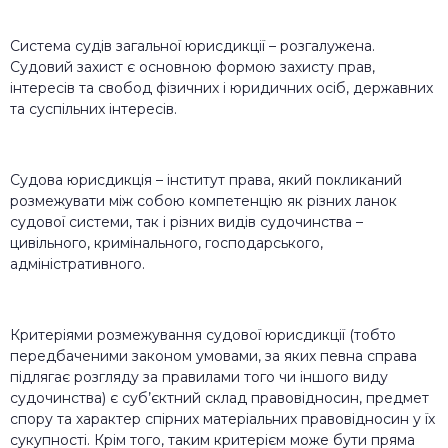
Система судів загальної юрисдикції – розгалужена.
Судовий захист є основною формою захисту прав,
інтересів та свобод фізичних і юридичних осіб, державних
та суспільних інтересів.
Судова юрисдикція – інститут права, який покликаний
розмежувати між собою компетенцію як різних ланок
судової системи, так і різних видів судочинства –
цивільного, кримінального, господарського,
адміністративного.
Критеріями розмежування судової юрисдикції (тобто
передбаченими законом умовами, за яких певна справа
підлягає розгляду за правилами того чи іншого виду
судочинства) є суб’єктний склад правовідносин, предмет
спору та характер спірних матеріальних правовідносин у їх
сукупності. Крім того, таким критерієм може бути пряма