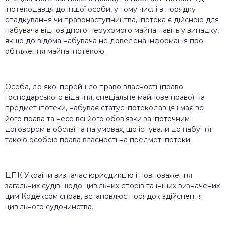
іпотекодавця до іншої особи, у тому числі в порядку
спадкування чи правонаступництва, іпотека є дійсною для
набувача відповідного нерухомого майна навіть у випадку,
якщо до відома набувача не доведена інформація про
обтяження майна іпотекою.
Особа, до якої перейшло право власності (право
господарського відання, спеціальне майнове право) на
предмет іпотеки, набуває статус іпотекодавця і має всі
його права та несе всі його обов’язки за іпотечним
договором в обсязі та на умовах, що існували до набуття
такою особою права власності на предмет іпотеки.
ЦПК України визначає юрисдикцію і повноваження
загальних судів щодо цивільних спорів та інших визначених
цим Кодексом справ, встановлює порядок здійснення
цивільного судочинства.