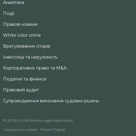
Аналітика
Події
Правові новини
White color crime
Врегулювання спорів
Інвестиції та нерухомість
Корпоративне право та M&А
Податки та фінанси
Правовий аудит
Супроводження виконання судових рішень
© 2008-2026 Femida Legal Association
Створення сайтів -
Pluton Digital