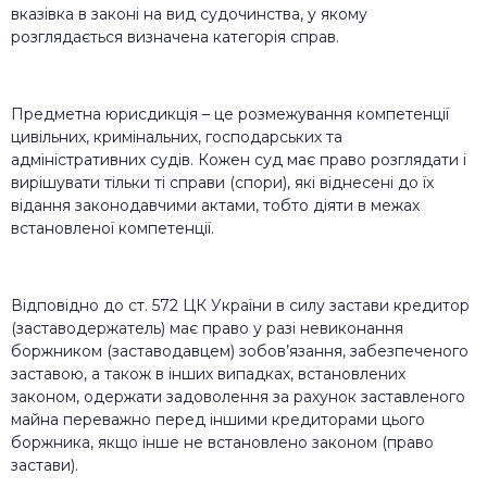
вказівка в законі на вид судочинства, у якому
розглядається визначена категорія справ.
Предметна юрисдикція – це розмежування компетенції
цивільних, кримінальних, господарських та
адміністративних судів. Кожен суд має право розглядати і
вирішувати тільки ті справи (спори), які віднесені до їх
відання законодавчими актами, тобто діяти в межах
встановленої компетенції.
Відповідно до ст. 572 ЦК України в силу застави кредитор
(заставодержатель) має право у разі невиконання
боржником (заставодавцем) зобов’язання, забезпеченого
заставою, а також в інших випадках, встановлених
законом, одержати задоволення за рахунок заставленого
майна переважно перед іншими кредиторами цього
боржника, якщо інше не встановлено законом (право
застави).