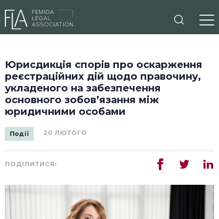
Пошук
Від
Юрисдикція спорів про оскарження
реєстраційних дій щодо правочину,
укладеного на забезпечення
основного зобов’язання між
юридичними особами
20 ЛЮТОГО
Події
ПОДІЛИТИСЯ: