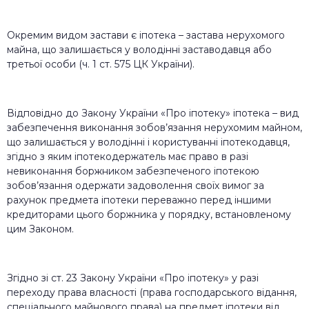
Окремим видом застави є іпотека – застава нерухомого
майна, що залишається у володінні заставодавця або
третьої особи (ч. 1 ст. 575 ЦК України).
Відповідно до Закону України «Про іпотеку» іпотека – вид
забезпечення виконання зобов’язання нерухомим майном,
що залишається у володінні і користуванні іпотекодавця,
згідно з яким іпотекодержатель має право в разі
невиконання боржником забезпеченого іпотекою
зобов’язання одержати задоволення своїх вимог за
рахунок предмета іпотеки переважно перед іншими
кредиторами цього боржника у порядку, встановленому
цим Законом.
Згідно зі ст. 23 Закону України «Про іпотеку» у разі
переходу права власності (права господарського відання,
спеціального майнового права) на предмет іпотеки від