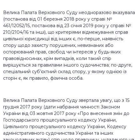
Велика Палата Верховного Суду неодноразово вказувала
(постанова від 01 березня 2018 року у справі №
461/12052/15, постанова від 23 січня 2019 року у справі №
210/2104/16 та інші), що критеріями відмежування справ
цивільної юрисдикції від інших є, по-перше, наявність
спору щодо захисту порушених, невизнаних або
оспорюваний прав, свобод чи інтересів у будь-яких
правовідносинах, крім випадків, коли такий спір
вирішується за правилами іншого судочинства; по-друге,
спеціальний суб’єктний склад спору, у якому однією із
сторін є, як правило, фізична особа.
Велика Палата Верховного Суду звертала увагу, що з 15
грудня 2017 року (дати набрання чинності Законом
України від 03 жовтня 2017 року «Про внесення змін до
Господарського процесуального кодексу України,
Цивільного процесуального кодексу України, Кодексу
адміністративного судочинства України та інших
законодавчих актів») спір щодо правочину, укладеного на