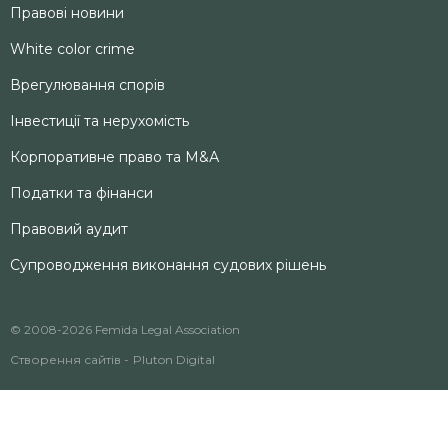
Правові новини
White color crime
Врегулювання спорів
Інвестиції та нерухомість
Корпоративне право та M&А
Податки та фінанси
Правовий аудит
Супроводження виконання судових рішень
© 2008-2026 Femida Legal Association
Створення сайтів -
Pluton Digital