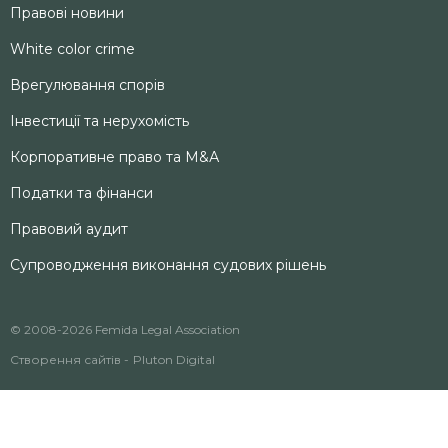
Правові новини
White color crime
Врегулювання спорів
Інвестиції та нерухомість
Корпоративне право та M&А
Податки та фінанси
Правовий аудит
Супроводження виконання судових рішень
© 2008-2026 Femida Legal Association
Створення сайтів -
Pluton Digital