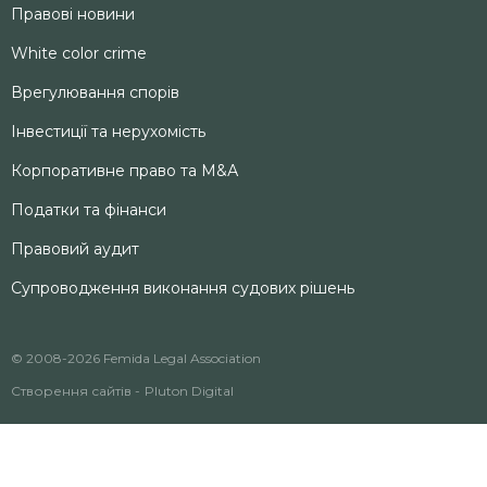
Правові новини
White color crime
Врегулювання спорів
Інвестиції та нерухомість
Корпоративне право та M&А
Податки та фінанси
Правовий аудит
Супроводження виконання судових рішень
© 2008-2026 Femida Legal Association
Створення сайтів -
Pluton Digital