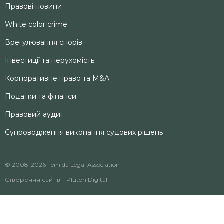
Правові новини
White color crime
Врегулювання спорів
Інвестиції та нерухомість
Корпоративне право та M&А
Податки та фінанси
Правовий аудит
Супроводження виконання судових рішень
© 2008-2026 Femida Legal Association
Створення сайтів -
Pluton Digital