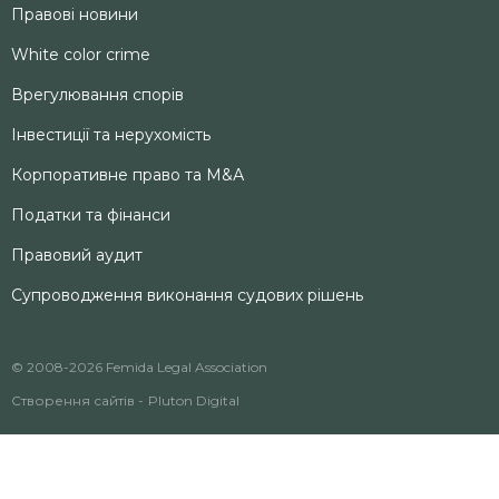
Правові новини
White color crime
Врегулювання спорів
Інвестиції та нерухомість
Корпоративне право та M&А
Податки та фінанси
Правовий аудит
Супроводження виконання судових рішень
© 2008-2026 Femida Legal Association
Створення сайтів -
Pluton Digital